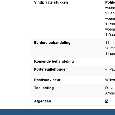
Vindplaats stukken
Polit
woens
2 Lan
woens
1 Raa
woens
1 Raa
Eerdere behandeling
14 me
28 me
11 jun
Komende behandeling
Portefeuillehouder
Pau
Raadsadviseur
Wille
Toelichting
Dit v
Arnhe
Afg
Afgedaan