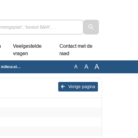
n
Veelgestelde
Contact met de
vragen
raad
A
A
A
categorieën
Vorige pagina