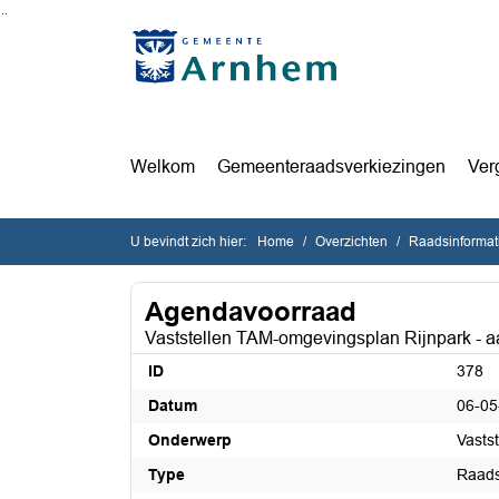
Ga naar de inhoud van deze pagina
Ga naar het zoeken
Ga naar het menu
Welkom
Gemeenteraadsverkiezingen
Ver
U bevindt zich hier:
Home
Overzichten
Raadsinformat
Agendavoorraad
Vaststellen TAM-omgevingsplan Rijnpark - a
ID
378
Datum
06-05
Onderwerp
Vasts
Type
Raads