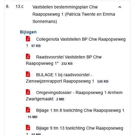
13.c
Vaststellen bestemmingsplan Chw
Raapopseweg 1 (Patricia Twente en Emma
Sonnemans)
Bijlagen
Collegenota Vaststellen BP Chw Raapopseweg
1
97 KB
Raadsvoorstel Vaststellen BP Chw
Raapopseweg 1*
232 KB
BIJLAGE 1 bij raadsvoorstel -
Zienswijzenrapport Raapopseweg 1
526 KB
Omgevingsdossier - Raapopseweg 1 Arnhem
Zwartgemaakt
2 MB
Bijlage 1 tm 8 toelichting Chw Raapopseweg 1
15 MB
Bijlage 9 tm 13 toelichting Chw Raapopseweg
1
18 MB