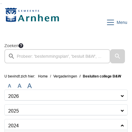
Ga naar de inhoud van deze pagina
Ga naar het zoeken
Ga naar het menu
Menu
Zoeken
U bevindt zich hier:
Home
Vergaderingen
Besluiten college B&W
A
A
A
2026
2025
2024