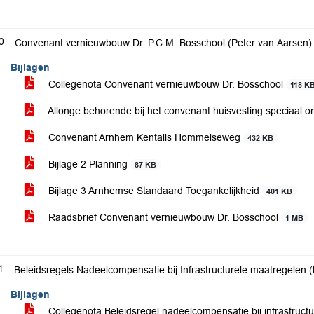
0
Convenant vernieuwbouw Dr. P.C.M. Bosschool (Peter van Aarsen)
Bijlagen
Collegenota Convenant vernieuwbouw Dr. Bosschool
118 K
Allonge behorende bij het convenant huisvesting speciaal o
Convenant Arnhem Kentalis Hommelseweg
432 KB
Bijlage 2 Planning
87 KB
Bijlage 3 Arnhemse Standaard Toegankelijkheid
401 KB
Raadsbrief Convenant vernieuwbouw Dr. Bosschool
1 MB
1
Beleidsregels Nadeelcompensatie bij Infrastructurele maatregelen 
Bijlagen
Collegenota Beleidsregel nadeelcompensatie bij infrastruct