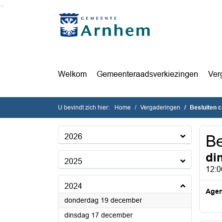
Ga naar de inhoud van deze pagina
Ga naar het zoeken
Ga naar het menu
Welkom
Gemeenteraadsverkiezingen
Ver
U bevindt zich hier:
Home
Vergaderingen
Besluiten 
2026
Be
di
2025
12:0
2024
Age
2024
donderdag 19 december
2024
dinsdag 17 december