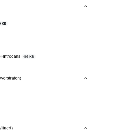
9 KB
l-Introdans
103 KB
verstraten)
llaert)