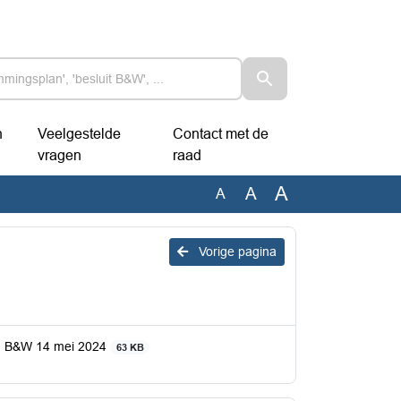
n
Veelgestelde
Contact met de
vragen
raad
A
A
A
Vorige pagina
van B&W 14 mei 2024
63 KB