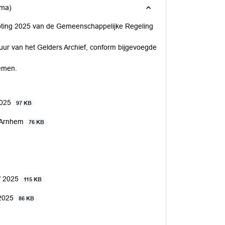
ema)
roting 2025 van de Gemeenschappelijke Regeling
stuur van het Gelders Archief, conform bijgevoegde
nemen.
2025
97 KB
d Arnhem
76 KB
f 2025
115 KB
 2025
86 KB