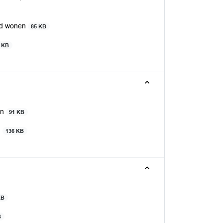
rmd wonen
85 KB
 KB
en
91 KB
n
136 KB
KB
B