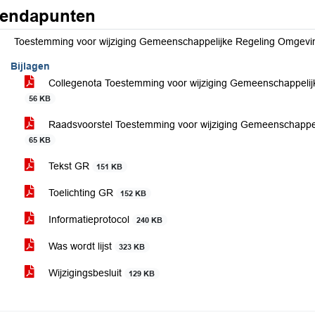
endapunten
Toestemming voor wijziging Gemeenschappelijke Regeling Omgevin
Bijlagen
Collegenota Toestemming voor wijziging Gemeenschappeli
56 KB
Raadsvoorstel Toestemming voor wijziging Gemeenschappe
65 KB
Tekst GR
151 KB
Toelichting GR
152 KB
Informatieprotocol
240 KB
Was wordt lijst
323 KB
Wijzigingsbesluit
129 KB