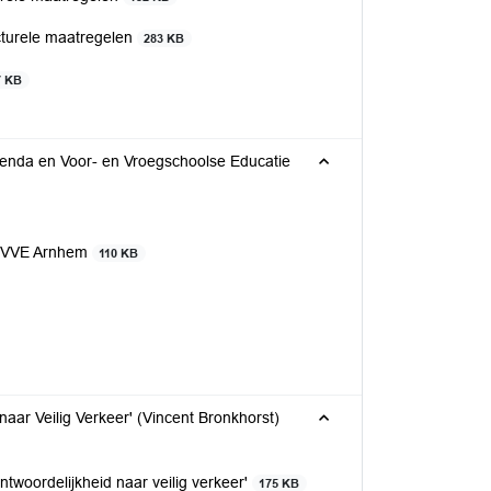
ucturele maatregelen
283 KB
7 KB
Agenda en Voor- en Vroegschoolse Educatie
 - VVE Arnhem
110 KB
naar Veilig Verkeer' (Vincent Bronkhorst)
ntwoordelijkheid naar veilig verkeer'
175 KB