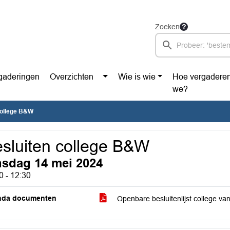
Zoeken
gaderingen
Overzichten
Wie is wie
Hoe vergadere
we?
college B&W
sluiten college B&W
nsdag 14 mei 2024
0 - 12:30
nda documenten
Openbare besluitenlijst college 