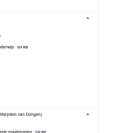
B
nderwijs
357 KB
(Marjolein van Dongen)
urele maatregelen
132 KB