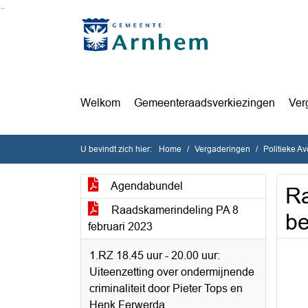
Ga naar de inhoud van deze pagina
Ga naar het zoeken
Ga naar het menu
Welkom
Gemeenteraadsverkiezingen
Ver
U bevindt zich hier:
Home
Vergaderingen
Politieke A
Agendabundel
Ra
Raadskamerindeling PA 8
be
februari 2023
1.RZ 18.45 uur - 20.00 uur:
Uiteenzetting over ondermijnende
criminaliteit door Pieter Tops en
Henk Ferwerda