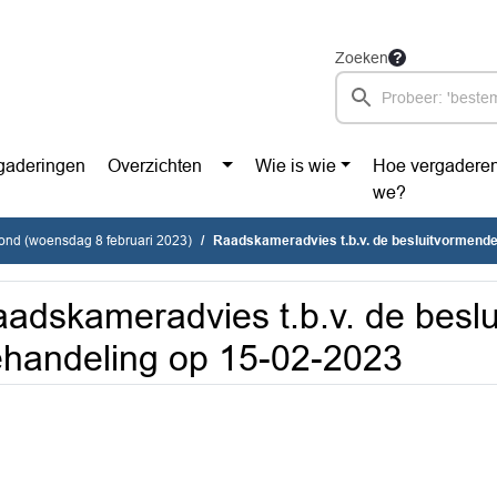
Zoeken
gaderingen
Overzichten
Wie is wie
Hoe vergadere
we?
vond (woensdag 8 februari 2023)
Raadskameradvies t.b.v. de besluitvormende beha
adskameradvies t.b.v. de besl
handeling op 15-02-2023