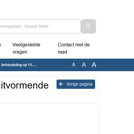
n
Veelgestelde
Contact met de
vragen
raad
A
A
A
ndeling op 15-02-2023
uitvormende
Vorige pagina