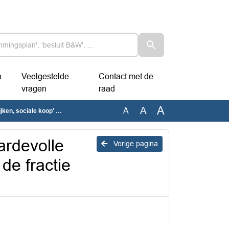
n
Veelgestelde
Contact met de
vragen
raad
A
A
A
1) van de fractie ChristenUnie
ardevolle
Vorige pagina
de fractie