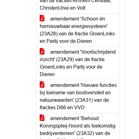
van de fracties Arnhem Centraal,
ChristenUnie en Volt
amendement 'Schoon én
hernieuwbaar energiesysteem'
(23A28) van de fractie GroenLinks
en Partij voor de Dieren
amendement 'Voortschrijdend
inzicht' (23A29) van de fractie
GroenLinks en Partij voor de
Dieren
amendement 'Nieuwe functies
bij toename van biodiversiteit en
natuurwaarden' (23A31) van de
fracties D66 en VVD
amendement 'Behoud
Koningspleij-Noord als toekomstig
bedrijventerrein' (23A32) van de