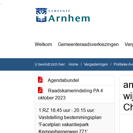
Ga naar de inhoud van deze pagina
Ga naar het zoeken
Ga naar het menu
Welkom
Gemeenteraadsverkiezingen
Ver
U bevindt zich hier:
Home
Vergaderingen
Politieke A
Agendabundel
am
Raadskamerindeling PA 4
wi
oktober 2023
Ch
1.RZ 18.45 uur - 20.15 uur:
Vaststelling bestemmingsplan
'Facetplan vakantiepark
Kemperbergerweg 771’