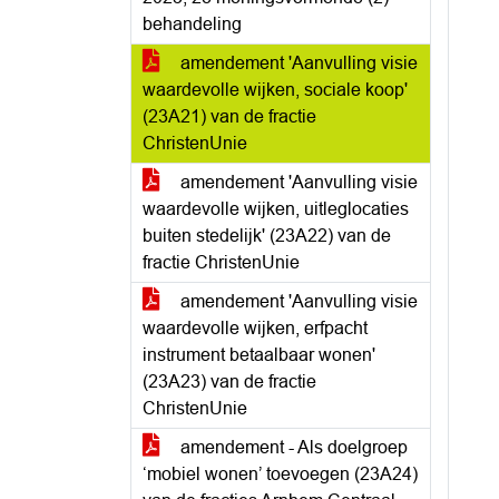
behandeling
amendement 'Aanvulling visie
waardevolle wijken, sociale koop'
(23A21) van de fractie
ChristenUnie
amendement 'Aanvulling visie
waardevolle wijken, uitleglocaties
buiten stedelijk' (23A22) van de
fractie ChristenUnie
amendement 'Aanvulling visie
waardevolle wijken, erfpacht
instrument betaalbaar wonen'
(23A23) van de fractie
ChristenUnie
amendement - Als doelgroep
‘mobiel wonen’ toevoegen (23A24)