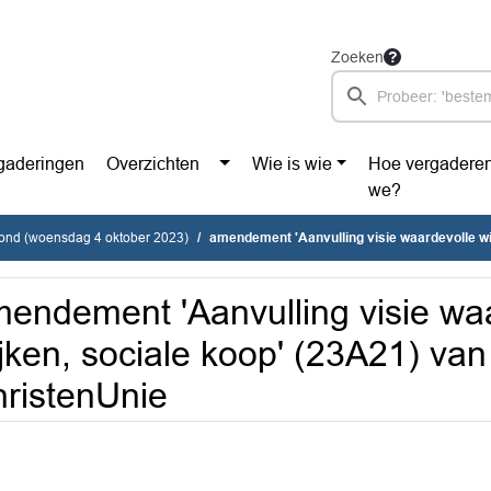
Zoeken
gaderingen
Overzichten
Wie is wie
Hoe vergadere
we?
vond (woensdag 4 oktober 2023)
amendement 'Aanvulling visie waardevolle wijken, sociale koop' (23A2
endement 'Aanvulling visie wa
jken, sociale koop' (23A21) van 
ristenUnie