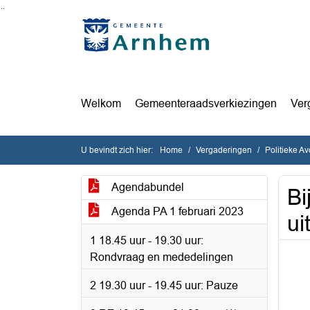
Ga naar de inhoud van deze pagina
Ga naar het zoeken
Ga naar het menu
Welkom
Gemeenteraadsverkiezingen
Ver
U bevindt zich hier:
Home
Vergaderingen
Politieke A
Agendabundel
Bi
Agenda PA 1 februari 2023
ui
1 18.45 uur - 19.30 uur:
Rondvraag en mededelingen
2 19.30 uur - 19.45 uur: Pauze