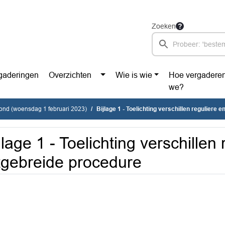
Zoeken
gaderingen
Overzichten
Wie is wie
Hoe vergadere
we?
vond (woensdag 1 februari 2023)
Bijlage 1 - Toelichting verschillen reguliere en
jlage 1 - Toelichting verschillen
tgebreide procedure