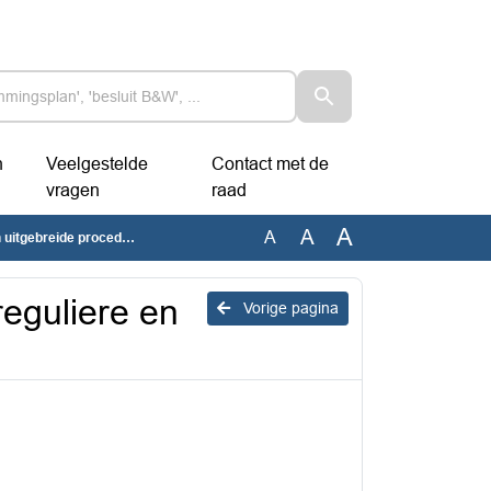
n
Veelgestelde
Contact met de
vragen
raad
A
A
A
 uitgebreide procedure
 reguliere en
Vorige pagina