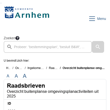
Ga naar de inhoud van deze pagina
Ga naar het zoeken
Ga naar het menu
Menu
Zoeken
U bevindt zich hier:
Home
Overzichten
Ingekomen voor de raad
Raadsbrieven
Overzicht buitenplanse omgevingsplanactiviteiten uit 2025
A
A
A
Raadsbrieven
Overzicht buitenplanse omgevingsplanactiviteiten uit
2025
ID