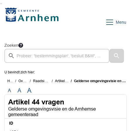
Ga naar de inhoud van deze pagina
Ga naar het zoeken
Ga naar het menu
Menu
Zoeken
U bevindt zich hier:
Home
Overzichten
Raadsinstrumenten
Artikel 44 vragen
Gelderse omgevingsvisie en de Arnhemse gemeenteraad
A
A
A
Artikel 44 vragen
Gelderse omgevingsvisie en de Arnhemse
gemeenteraad
ID