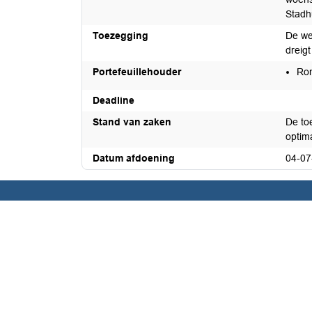
Stadh
Toezegging
De wet
dreigt
Portefeuillehouder
Ron
Deadline
Stand van zaken
De to
optima
Datum afdoening
04-07