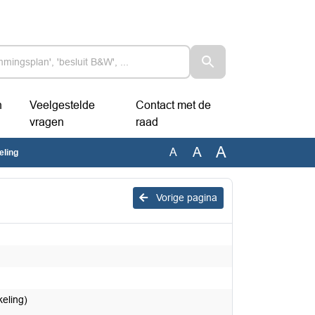
n
Veelgestelde
Contact met de
vragen
raad
A
A
A
eling
Vorige pagina
eling)