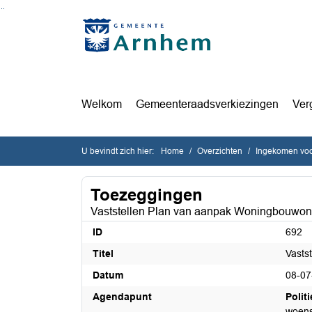
Ga naar de inhoud van deze pagina
Ga naar het zoeken
Ga naar het menu
Welkom
Gemeenteraadsverkiezingen
Ver
U bevindt zich hier:
Home
Overzichten
Ingekomen voo
Toezeggingen
Vaststellen Plan van aanpak Woningbouwon
ID
692
Titel
Vasts
Datum
08-07
Agendapunt
Polit
woens