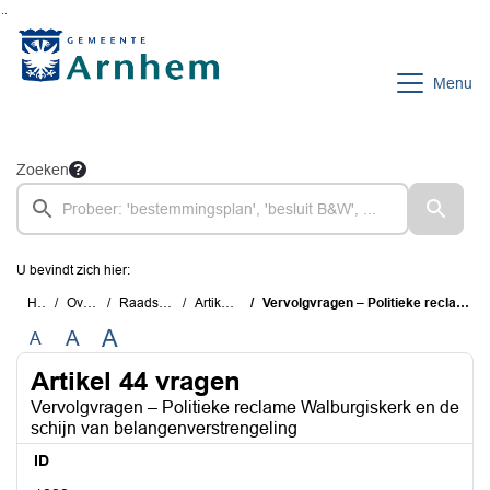
Ga naar de inhoud van deze pagina
Ga naar het zoeken
Ga naar het menu
Menu
Zoeken
U bevindt zich hier:
Home
Overzichten
Raadsinstrumenten
Artikel 44 vragen
Vervolgvragen – Politieke reclame Walburgiskerk en de schijn van belangenverstrengeling
A
A
A
Artikel 44 vragen
Vervolgvragen – Politieke reclame Walburgiskerk en de
schijn van belangenverstrengeling
ID