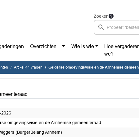
Zoeken
gaderingen
Overzichten
Wie is wie
Hoe vergadere
we?
enten
Artikel 44 vragen
Gelderse omgevingsvisie en de Arnhemse gemeen
gemeenteraad
-2026
rse omgevingsvisie en de Arnhemse gemeenteraad
Wiggers (BurgerBelang Arnhem)