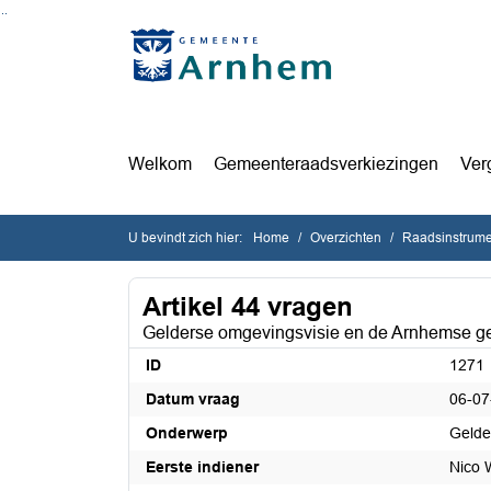
Ga naar de inhoud van deze pagina
Ga naar het zoeken
Ga naar het menu
Welkom
Gemeenteraadsverkiezingen
Ver
U bevindt zich hier:
Home
Overzichten
Raadsinstrum
Artikel 44 vragen
Gelderse omgevingsvisie en de Arnhemse 
ID
1271
Datum vraag
06-07
Onderwerp
Gelde
Eerste indiener
Nico 