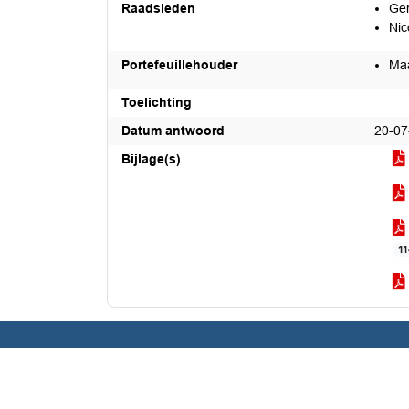
Raadsleden
Ger
Nic
Portefeuillehouder
Maa
Toelichting
Datum antwoord
20-07
Bijlage(s)
1