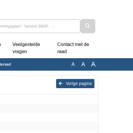
n
Veelgestelde
Contact met de
vragen
raad
A
A
A
teraad
Vorige pagina