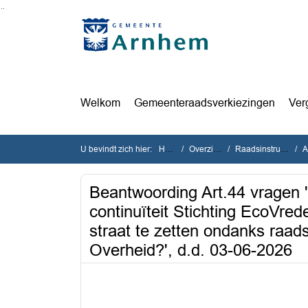
Ga naar de inhoud van deze pagina
Ga naar het zoeken
Ga naar het menu
Welkom
Gemeenteraadsverkiezingen
Ver
U bevindt zich hier:
Home
Overzichten
Raadsinstrumenten
Ar
Beantwoording Art.44 vragen '
continuïteit Stichting EcoVre
straat te zetten ondanks raad
Overheid?', d.d. 03-06-2026