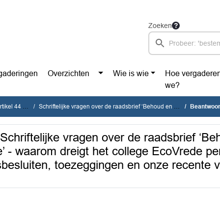
Zoeken
gaderingen
Overzichten
Wie is wie
Hoe vergadere
we?
tikel 44 vragen
Schriftelijke vragen over de raadsbrief ‘Behoud en continuïteit Stichting EcoVrede’ - waarom dreigt het college EcoVrede per 1 mei 2026 op straat te zetten ondanks raadsbesluiten, toezeggingen en onze recente vragen over de Wet Markt & Overheid?
Beantwoording Art.44 vragen 'Schriftelijke vragen over de raads
Schriftelijke vragen over de raadsbrief ‘B
de’ - waarom dreigt het college EcoVrede p
sbesluiten, toezeggingen en onze recente