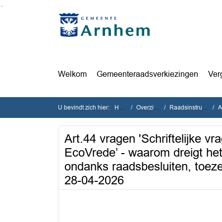
Ga naar de inhoud van deze pagina
Ga naar het zoeken
Ga naar het menu
Welkom
Gemeenteraadsverkiezingen
Ver
U bevindt zich hier:
Home
Overzichten
Raadsinstrumenten
Ar
Art.44 vragen 'Schriftelijke vr
EcoVrede’ - waarom dreigt het
ondanks raadsbesluiten, toez
28-04-2026