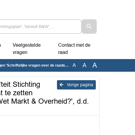
n
Veelgestelde
Contact met de
vragen
raad
A
A
A
ud en continuïteit Stichting EcoVrede’ - waarom dreigt het college EcoVrede per 1 mei 2026 op straat te zetten ondanks raadsbesluiten, toezeggingen en onze recente vragen over de Wet Markt & Overheid?', d.d. 28-04-2026
teit Stichting
Vorige pagina
t te zetten
et Markt & Overheid?', d.d.