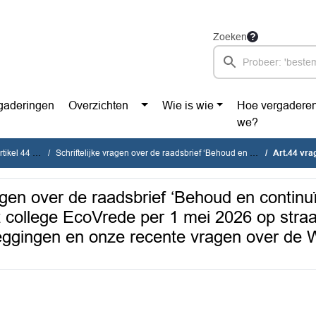
Zoeken
gaderingen
Overzichten
Wie is wie
Hoe vergadere
we?
tikel 44 vragen
Schriftelijke vragen over de raadsbrief ‘Behoud en continuïteit Stichting EcoVrede’ - waarom dreigt het college EcoVrede per 1 mei 2026 op straat te zetten ondanks raadsbesluiten, toezeggingen en onze recente vragen over de Wet Markt & Overheid?
Art.44 vragen 'Schriftelijke vragen over de raadsbrief ‘Beho
agen over de raadsbrief ‘Behoud en continuï
 college EcoVrede per 1 mei 2026 op straa
eggingen en onze recente vragen over de W