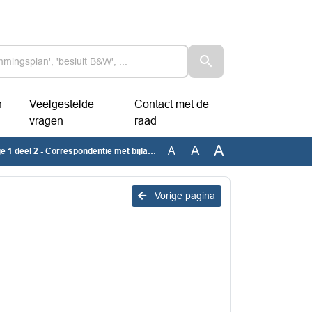
n
Veelgestelde
Contact met de
vragen
raad
A
A
A
 1 deel 2 - Correspondentie met bijlagen (openbaar)
Vorige pagina