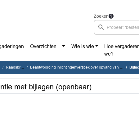
Zoeken
gaderingen
Overzichten
Wie is wie
Hoe vergadere
we?
Raadsbrieven
Beantwoording inlichtingenverzoek over opvang van vluchtelingen aan de Heijenoordseweg
Bijlage
ntie met bijlagen (openbaar)