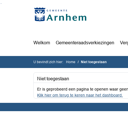
Ga naar de inhoud van deze pagina
Ga naar het zoeken
Ga naar het menu
Welkom
Gemeenteraadsverkiezingen
Ver
U bevindt zich hier:
Home
Niet toegestaan
Niet toegestaan
Er is geprobeerd een pagina te openen waar geen
Klik hier om terug te keren naar het dashboard.