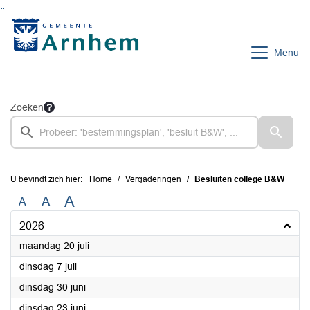
Ga naar de inhoud van deze pagina
Ga naar het zoeken
Ga naar het menu
Menu
Zoeken
U bevindt zich hier:
Home
Vergaderingen
Besluiten college B&W
A
A
A
2026
2026
maandag 20 juli
2026
dinsdag 7 juli
2026
dinsdag 30 juni
2026
dinsdag 23 juni