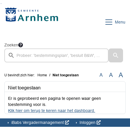
Ga naar de inhoud van deze pagina
Ga naar het zoeken
Ga naar het menu
Menu
Zoeken
A
A
A
U bevindt zich hier:
Home
Niet toegestaan
Niet toegestaan
Er is geprobeerd een pagina te openen waar geen
toestemming voor is.
Klik hier om terug te keren naar het dashboard.
iBabs Vergadermanagement
Inloggen