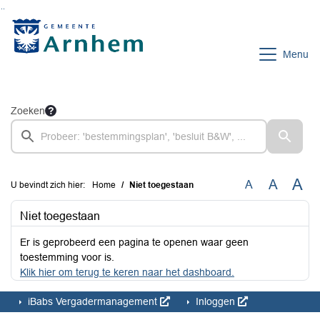
Ga naar de inhoud van deze pagina
Ga naar het zoeken
Ga naar het menu
Menu
Zoeken
A
A
A
U bevindt zich hier:
Home
Niet toegestaan
Niet toegestaan
Er is geprobeerd een pagina te openen waar geen
toestemming voor is.
Klik hier om terug te keren naar het dashboard.
iBabs Vergadermanagement
Inloggen