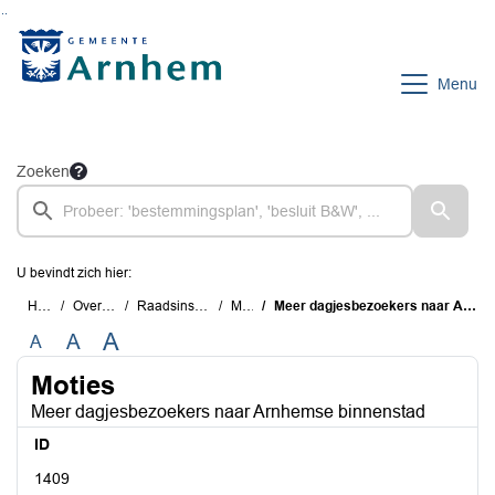
Ga naar de inhoud van deze pagina
Ga naar het zoeken
Ga naar het menu
Menu
Zoeken
U bevindt zich hier:
Home
Overzichten
Raadsinstrumenten
Moties
Meer dagjesbezoekers naar Arnhemse binnenstad
A
A
A
Moties
Meer dagjesbezoekers naar Arnhemse binnenstad
ID
1409