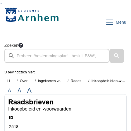
Ga naar de inhoud van deze pagina
Ga naar het zoeken
Ga naar het menu
Menu
Zoeken
U bevindt zich hier:
Home
Overzichten
Ingekomen voor de raad
Raadsbrieven
Inkoopbeleid en -voorwaarden
A
A
A
Raadsbrieven
Inkoopbeleid en -voorwaarden
ID
2518