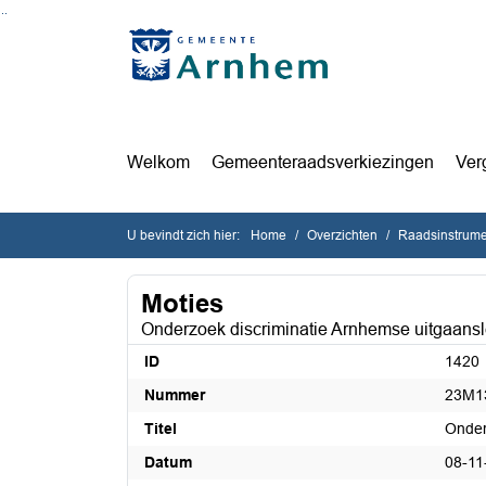
Ga naar de inhoud van deze pagina
Ga naar het zoeken
Ga naar het menu
Welkom
Gemeenteraadsverkiezingen
Ver
U bevindt zich hier:
Home
Overzichten
Raadsinstrum
Moties
Onderzoek discriminatie Arnhemse uitgaans
ID
1420
Nummer
23M1
Titel
Onder
Datum
08-11