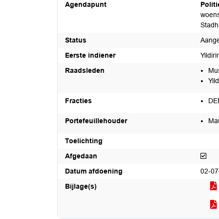
Agendapunt
Polit
woens
Stadh
Status
Aang
Eerste indiener
Yildi
Raadsleden
Mus
Yil
Fracties
DE
Portefeuillehouder
Mau
Toelichting
Afg
Afgedaan
Datum afdoening
02-07
Bijlage(s)