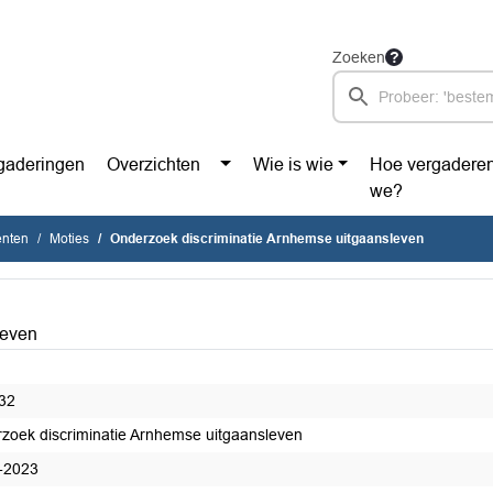
Zoeken
gaderingen
Overzichten
Wie is wie
Hoe vergadere
we?
enten
Moties
Onderzoek discriminatie Arnhemse uitgaansleven
leven
32
zoek discriminatie Arnhemse uitgaansleven
-2023