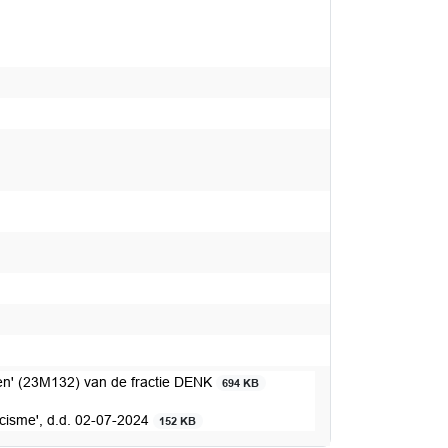
en' (23M132) van de fractie DENK
694 KB
acisme', d.d. 02-07-2024
152 KB