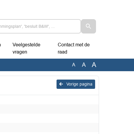
n
Veelgestelde
Contact met de
vragen
raad
A
A
A
Vorige pagina