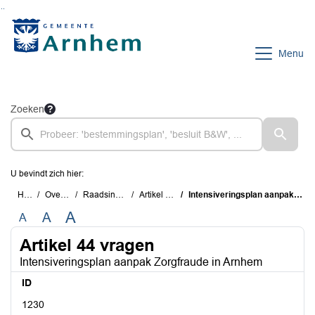
Ga naar de inhoud van deze pagina
Ga naar het zoeken
Ga naar het menu
Menu
Zoeken
U bevindt zich hier:
Home
Overzichten
Raadsinstrumenten
Artikel 44 vragen
Intensiveringsplan aanpak Zorgfraude in Arnhem
A
A
A
Artikel 44 vragen
Intensiveringsplan aanpak Zorgfraude in Arnhem
ID
1230