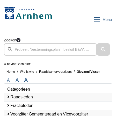
Ga naar de inhoud van deze pagina
Ga naar het zoeken
Ga naar het menu
Menu
Zoeken
U bevindt zich hier:
Home
Wie is wie
Raadskamervoorzitters
Giovanni Visser
A
A
A
Categorieën
Raadsleden
Fractieleden
Voorzitter Gemeenteraad en Vicevoorzitter