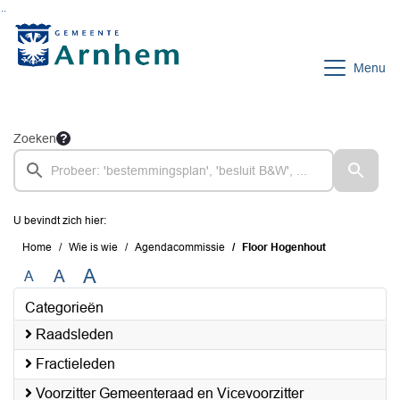
Ga naar de inhoud van deze pagina
Ga naar het zoeken
Ga naar het menu
Menu
Zoeken
U bevindt zich hier:
Home
Wie is wie
Agendacommissie
Floor Hogenhout
A
A
A
Categorieën
Raadsleden
Fractieleden
Voorzitter Gemeenteraad en Vicevoorzitter