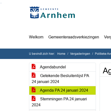
Ga naar de inhoud van deze pagina
Ga naar het zoeken
Ga naar het menu
Welkom
Gemeenteraadsverkiezingen
Ver
U bevindt zich hier:
Home
Vergaderingen
Politieke A
Agendabundel
Ag
Getekende Besluitenlijst PA
24 januari 2024
Agenda PA 24 januari 2024
Stemmingen PA 24 januari
2024