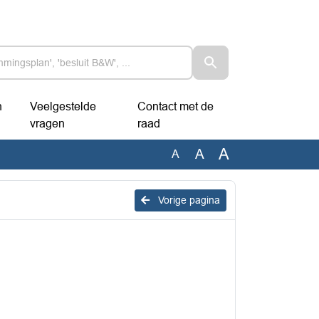
n
Veelgestelde
Contact met de
vragen
raad
A
A
A
Vorige pagina