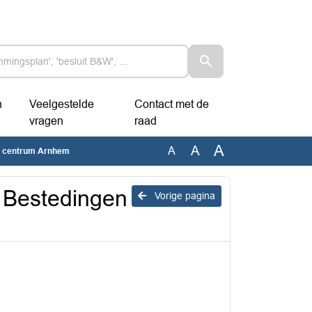
n
Veelgestelde
Contact met de
vragen
raad
A
A
A
n - centrum Arnhem
n Bestedingen
Vorige pagina