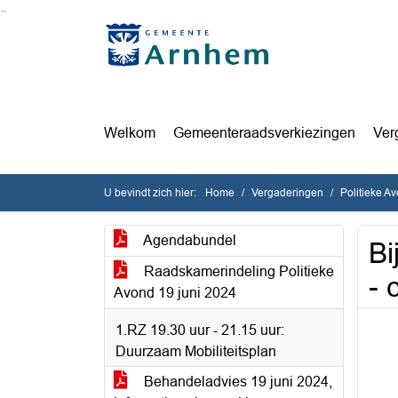
Ga naar de inhoud van deze pagina
Ga naar het zoeken
Ga naar het menu
Welkom
Gemeenteraadsverkiezingen
Ver
U bevindt zich hier:
Home
Vergaderingen
Politieke A
Agendabundel
Bi
Raadskamerindeling Politieke
- 
Avond 19 juni 2024
1.RZ 19.30 uur - 21.15 uur:
Duurzaam Mobiliteitsplan
Behandeladvies 19 juni 2024,