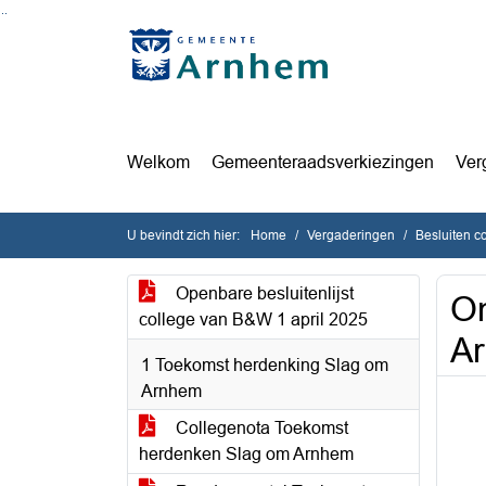
Ga naar de inhoud van deze pagina
Ga naar het zoeken
Ga naar het menu
Welkom
Gemeenteraadsverkiezingen
Ver
U bevindt zich hier:
Home
Vergaderingen
Besluiten c
Openbare besluitenlijst
On
college van B&W 1 april 2025
Ar
1 Toekomst herdenking Slag om
Arnhem
Collegenota Toekomst
herdenken Slag om Arnhem