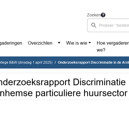
Zoeken
gaderingen
Overzichten
Wie is wie
Hoe vergadere
we?
ollege B&W (dinsdag 1 april 2025)
Onderzoeksrapport Discriminatie in de Arnhemse particuliere h
derzoeksrapport Discriminatie 
nhemse particuliere huursector