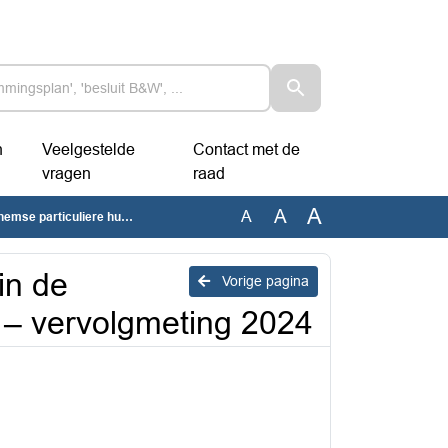
n
Veelgestelde
Contact met de
vragen
raad
A
A
A
uursector – vervolgmeting 2024
in de
Vorige pagina
 – vervolgmeting 2024