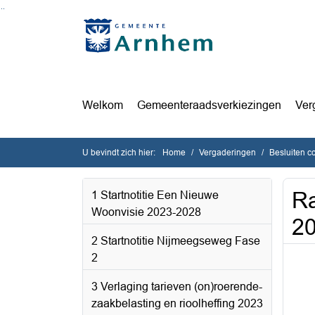
Ga naar de inhoud van deze pagina
Ga naar het zoeken
Ga naar het menu
Welkom
Gemeenteraadsverkiezingen
Ver
U bevindt zich hier:
Home
Vergaderingen
Besluiten 
Ra
1 Startnotitie Een Nieuwe
Woonvisie 2023-2028
2
2 Startnotitie Nijmeegseweg Fase
2
3 Verlaging tarieven (on)roerende-
zaakbelasting en rioolheffing 2023