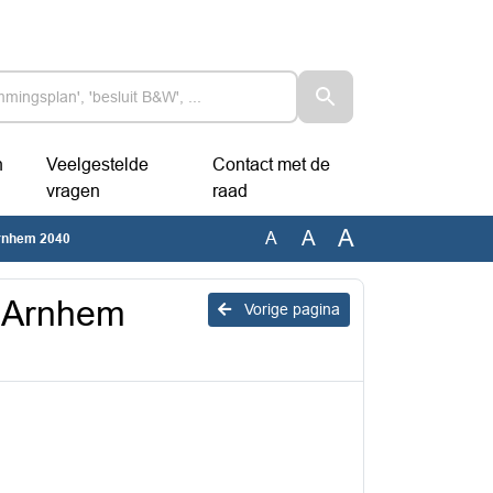
n
Veelgestelde
Contact met de
vragen
raad
A
A
A
Arnhem 2040
s Arnhem
Vorige pagina