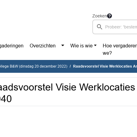
Zoeken
gaderingen
Overzichten
Wie is wie
Hoe vergadere
we?
college B&W (dinsdag 20 december 2022)
Raadsvoorstel Visie Werklocaties 
adsvoorstel Visie Werklocatie
040