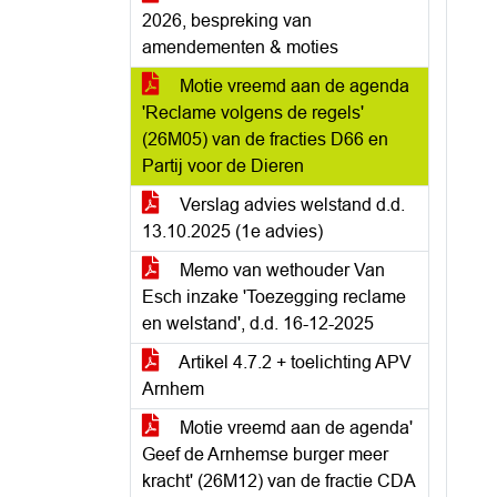
2026, bespreking van
amendementen & moties
Motie vreemd aan de agenda
'Reclame volgens de regels'
(26M05) van de fracties D66 en
Partij voor de Dieren
Verslag advies welstand d.d.
13.10.2025 (1e advies)
Memo van wethouder Van
Esch inzake 'Toezegging reclame
en welstand', d.d. 16-12-2025
Artikel 4.7.2 + toelichting APV
Arnhem
Motie vreemd aan de agenda'
Geef de Arnhemse burger meer
kracht' (26M12) van de fractie CDA