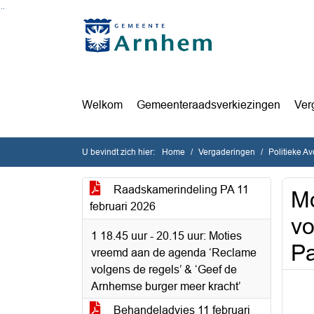
Ga naar de inhoud van deze pagina
Ga naar het zoeken
Ga naar het menu
Welkom
Gemeenteraadsverkiezingen
Ver
U bevindt zich hier:
Home
Vergaderingen
Politieke A
Raadskamerindeling PA 11
Mo
februari 2026
vo
1 18.45 uur - 20.15 uur: Moties
Pa
vreemd aan de agenda ‘Reclame
volgens de regels’ & ‘Geef de
Arnhemse burger meer kracht’
Behandeladvies 11 februari