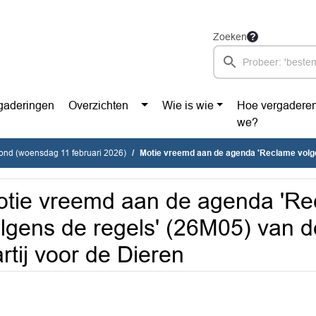
Zoeken
gaderingen
Overzichten
Wie is wie
Hoe vergadere
we?
vond (woensdag 11 februari 2026)
Motie vreemd aan de agenda 'Reclame volgens de regels' (26M05) van de fra
tie vreemd aan de agenda 'R
lgens de regels' (26M05) van d
rtij voor de Dieren