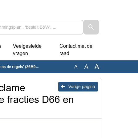
n
Veelgestelde
Contact met de
vragen
raad
A
A
A
cties D66 en Partij voor de Dieren
eclame
Vorige pagina
e fracties D66 en