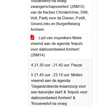
'Rouwverlof na vroeg
zwangerschapsverlies' (26M15)
van de fracties ChristenUnie, D66,
Volt, Partij voor de Dieren, PvdA,
GroenLinks en BurgerBelang
Arnhem
Lijst van insprekers Motie
vreemd aan de agenda 'Impuls
voor daklozenbeleid Arnhem'
(26M14)
4 21.30 uur - 21.45 uur: Pauze
5 21.45 uur - 23.15 uur: Moties
vreemd aan de agenda
'Gegarandeerde kraamzorg voor
een kansrijke start' & 'Impuls voor
daklozenbeleid Arnhem' &
'Rouwverlof na vroeg