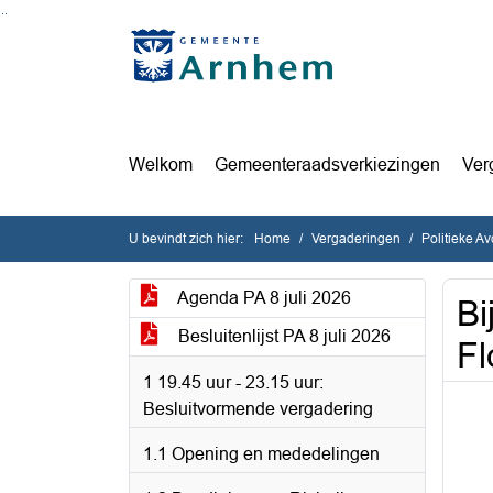
Ga naar de inhoud van deze pagina
Ga naar het zoeken
Ga naar het menu
Welkom
Gemeenteraadsverkiezingen
Ver
U bevindt zich hier:
Home
Vergaderingen
Politieke A
Agenda PA 8 juli 2026
Bi
Besluitenlijst PA 8 juli 2026
Fl
1 19.45 uur - 23.15 uur:
Besluitvormende vergadering
1.1 Opening en mededelingen