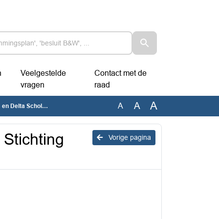
n
Veelgestelde
Contact met de
vragen
raad
A
A
A
Delta Scholengroep
 Stichting
Vorige pagina