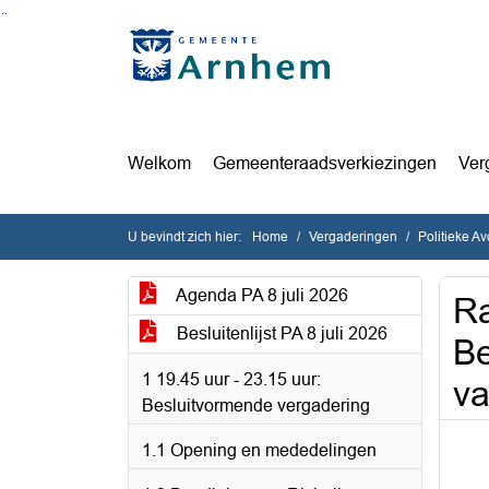
Ga naar de inhoud van deze pagina
Ga naar het zoeken
Ga naar het menu
Welkom
Gemeenteraadsverkiezingen
Ver
U bevindt zich hier:
Home
Vergaderingen
Politieke A
Agenda PA 8 juli 2026
Ra
Besluitenlijst PA 8 juli 2026
Be
1 19.45 uur - 23.15 uur:
va
Besluitvormende vergadering
1.1 Opening en mededelingen