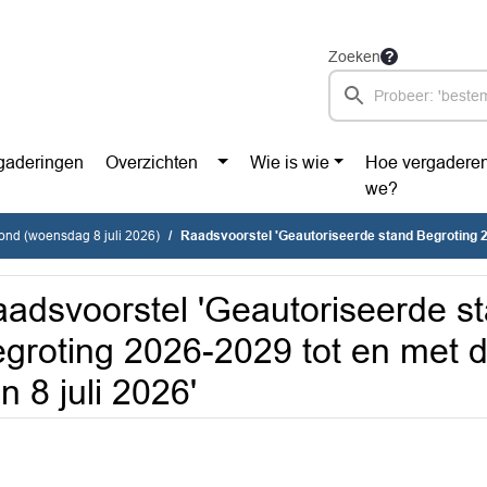
Zoeken
gaderingen
Overzichten
Wie is wie
Hoe vergadere
we?
vond (woensdag 8 juli 2026)
Raadsvoorstel 'Geautoriseerde stand Begroting 2026-2029 tot en met de raadsverg
adsvoorstel 'Geautoriseerde s
groting 2026-2029 tot en met 
n 8 juli 2026'