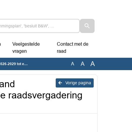
n
Veelgestelde
Contact met de
vragen
raad
A
A
A
adering van 8 juli 2026'
tand
Vorige pagina
de raadsvergadering