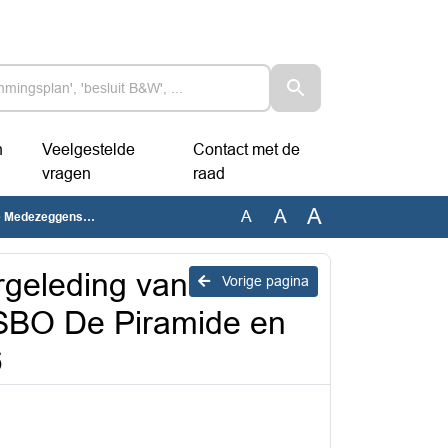
n
Veelgestelde
Contact met de
vragen
raad
A
A
A
O De Horizon, d.d. 07-07-2026
ergeleding van
Vorige pagina
SBO De Piramide en
6