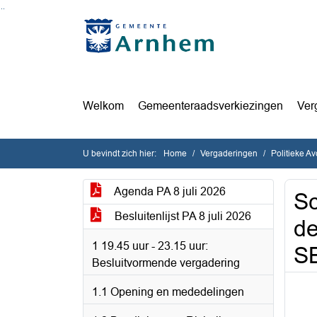
Ga naar de inhoud van deze pagina
Ga naar het zoeken
Ga naar het menu
Welkom
Gemeenteraadsverkiezingen
Ver
U bevindt zich hier:
Home
Vergaderingen
Politieke A
Agenda PA 8 juli 2026
Sc
Besluitenlijst PA 8 juli 2026
d
1 19.45 uur - 23.15 uur:
SB
Besluitvormende vergadering
1.1 Opening en mededelingen