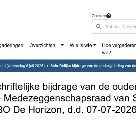
Zoeken
gaderingen
Overzichten
Wie is wie
Hoe vergadere
we?
vond (woensdag 8 juli 2026)
Schriftelijke bijdrage van de oudergeleding van de Medezeggenschapsraad van SBO De Piramide en SB
hriftelijke bijdrage van de oud
e Medezeggenschapsraad van 
O De Horizon, d.d. 07-07-202