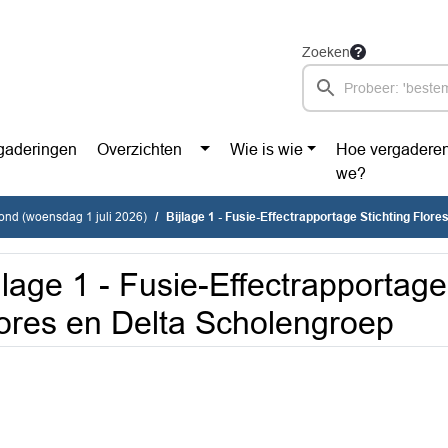
Zoeken
gaderingen
Overzichten
Wie is wie
Hoe vergadere
we?
vond (woensdag 1 juli 2026)
Bijlage 1 - Fusie-Effectrapportage Stichting Flores en 
jlage 1 - Fusie-Effectrapportage
ores en Delta Scholengroep