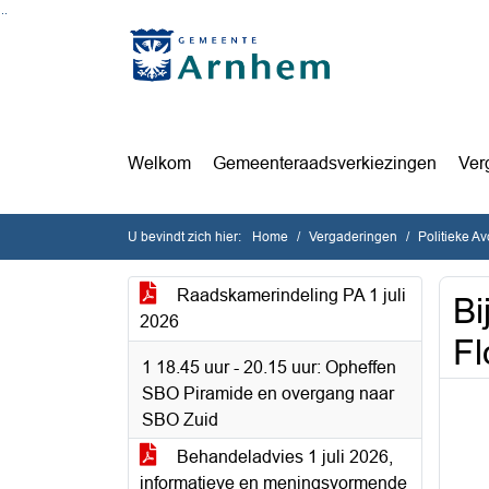
Ga naar de inhoud van deze pagina
Ga naar het zoeken
Ga naar het menu
Welkom
Gemeenteraadsverkiezingen
Ver
U bevindt zich hier:
Home
Vergaderingen
Politieke A
Raadskamerindeling PA 1 juli
Bi
2026
Fl
1 18.45 uur - 20.15 uur: Opheffen
SBO Piramide en overgang naar
SBO Zuid
Behandeladvies 1 juli 2026,
informatieve en meningsvormende