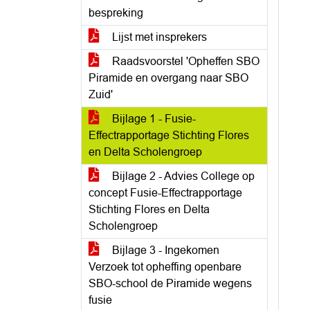
bespreking
Lijst met insprekers
Raadsvoorstel 'Opheffen SBO
Piramide en overgang naar SBO
Zuid'
Bijlage 1 - Fusie-
Effectrapportage Stichting Flores
en Delta Scholengroep
Bijlage 2 - Advies College op
concept Fusie-Effectrapportage
Stichting Flores en Delta
Scholengroep
Bijlage 3 - Ingekomen
Verzoek tot opheffing openbare
SBO-school de Piramide wegens
fusie