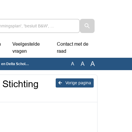
n
Veelgestelde
Contact met de
vragen
raad
A
A
A
Delta Scholengroep
 Stichting
Vorige pagina