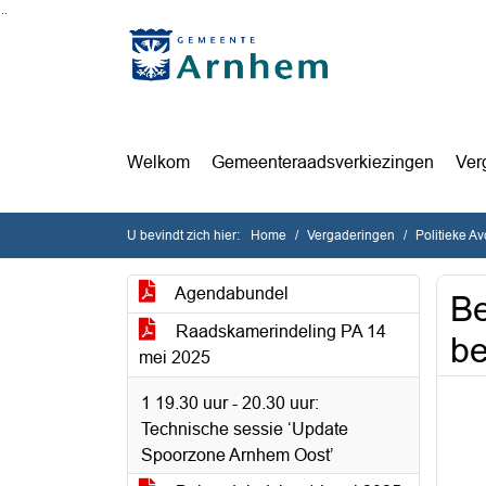
Ga naar de inhoud van deze pagina
Ga naar het zoeken
Ga naar het menu
Welkom
Gemeenteraadsverkiezingen
Ver
U bevindt zich hier:
Home
Vergaderingen
Politieke A
Agendabundel
Be
Raadskamerindeling PA 14
be
mei 2025
1 19.30 uur - 20.30 uur:
Technische sessie ‘Update
Spoorzone Arnhem Oost’