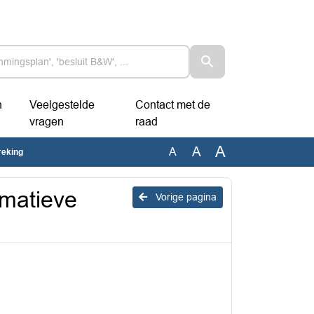
n
Veelgestelde
Contact met de
vragen
raad
A
A
A
reking
rmatieve
Vorige pagina