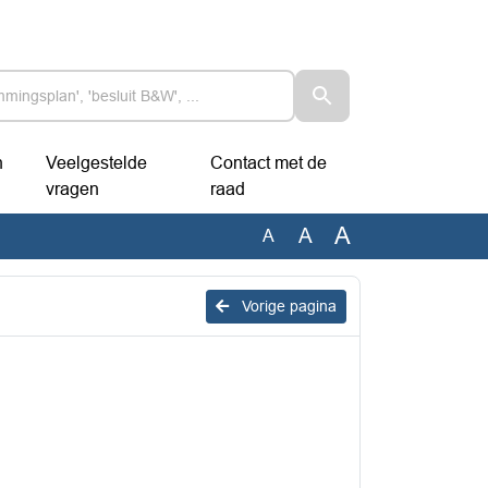
n
Veelgestelde
Contact met de
vragen
raad
A
A
A
Vorige pagina