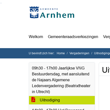
Ga naar de inhoud van deze pagina
Ga naar het zoeken
Ga naar het menu
Welkom
Gemeenteraadsverkiezingen
Ver
U bevindt zich hier:
Home
Vergaderingen
Uitnodiging
Ui
09h30 - 17h00 Jaarlijkse VNG
Bestuurdersdag, met aansluitend
de Najaars Algemene
Ledenvergadering (Beatrixtheater
in Utrecht)
Uitnodiging