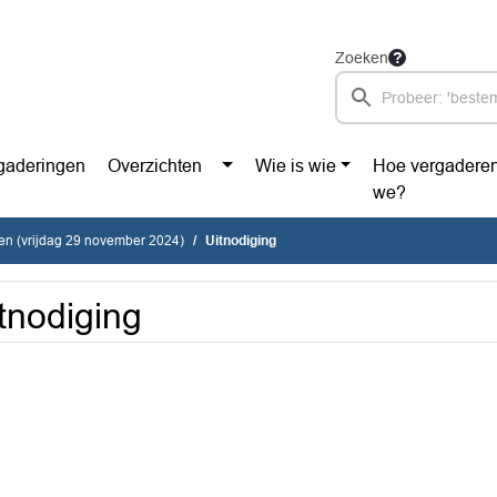
Zoeken
gaderingen
Overzichten
Wie is wie
Hoe vergadere
we?
en (vrijdag 29 november 2024)
Uitnodiging
tnodiging