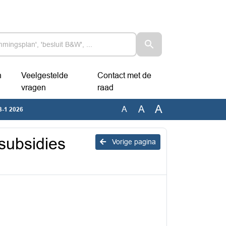
n
Veelgestelde
Contact met de
vragen
raad
A
A
A
B-1 2026
ssubsidies
Vorige pagina