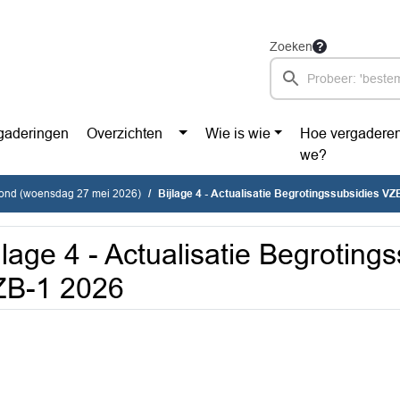
Zoeken
gaderingen
Overzichten
Wie is wie
Hoe vergadere
we?
vond (woensdag 27 mei 2026)
Bijlage 4 - Actualisatie Begrotingssubsidies VZ
jlage 4 - Actualisatie Begroting
ZB-1 2026