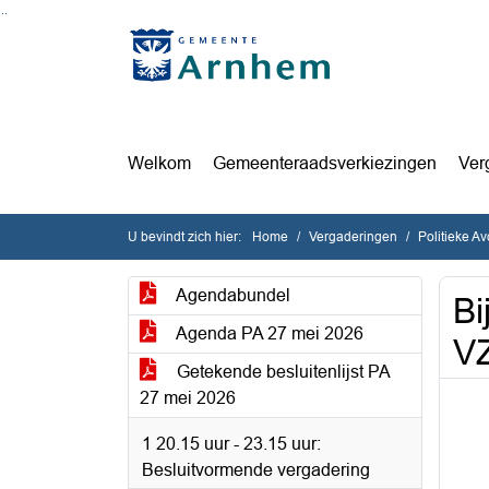
Ga naar de inhoud van deze pagina
Ga naar het zoeken
Ga naar het menu
Welkom
Gemeenteraadsverkiezingen
Ver
U bevindt zich hier:
Home
Vergaderingen
Politieke A
Agendabundel
Bi
Agenda PA 27 mei 2026
V
Getekende besluitenlijst PA
27 mei 2026
1 20.15 uur - 23.15 uur:
Besluitvormende vergadering