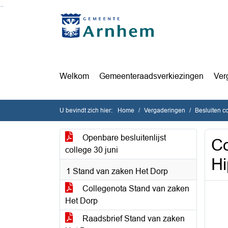
Ga naar de inhoud van deze pagina
Ga naar het zoeken
Ga naar het menu
Welkom
Gemeenteraadsverkiezingen
Ver
U bevindt zich hier:
Home
Vergaderingen
Besluiten c
Openbare besluitenlijst
Co
college 30 juni
Hi
1 Stand van zaken Het Dorp
Collegenota Stand van zaken
Het Dorp
Raadsbrief Stand van zaken