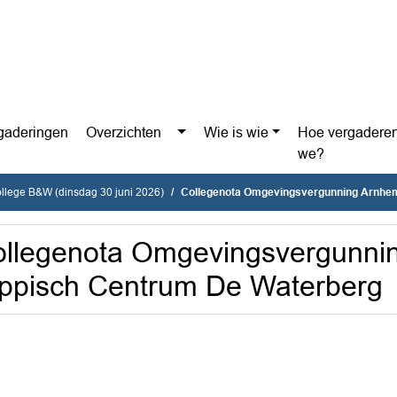
gaderingen
Overzichten
Wie is wie
Hoe vergadere
we?
ollege B&W (dinsdag 30 juni 2026)
Collegenota Omgevingsvergunning Arnhems Hippis
llegenota Omgevingsvergunni
ppisch Centrum De Waterberg