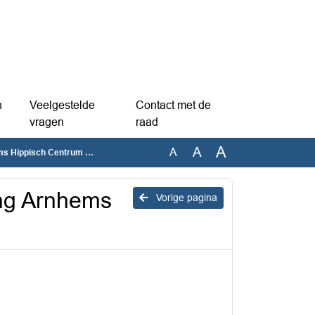
n
Veelgestelde
Contact met de
vragen
raad
A
A
A
ch Centrum De Waterberg
ng Arnhems
Vorige pagina