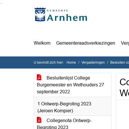
Ga naar de inhoud van deze pagina
Ga naar het zoeken
Ga naar het menu
Welkom
Gemeenteraadsverkiezingen
Ver
U bevindt zich hier:
Home
Vergaderingen
Besluiten c
Besluitenlijst College
Co
Burgemeester en Wethouders 27
W
september 2022
1 Ontwerp-Begroting 2023
(Jeroen Kompier)
Collegenota Ontwerp-
Begroting 2023