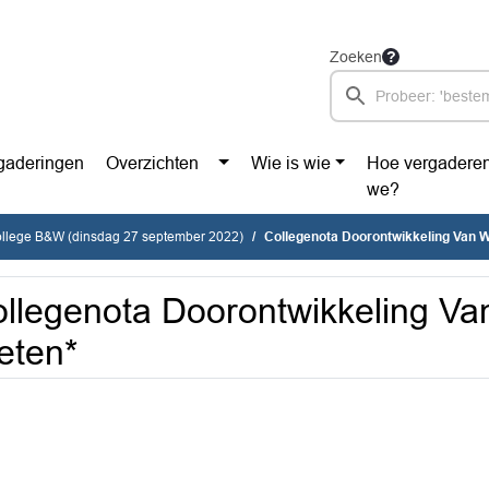
Zoeken
gaderingen
Overzichten
Wie is wie
Hoe vergadere
we?
ollege B&W (dinsdag 27 september 2022)
Collegenota Doorontwikkeling Van 
llegenota Doorontwikkeling Va
eten*