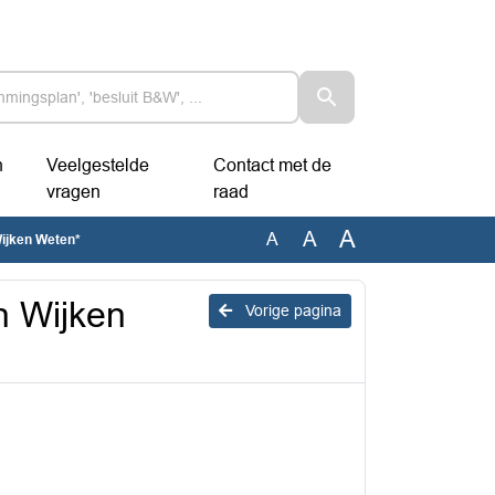
n
Veelgestelde
Contact met de
vragen
raad
A
A
A
Wijken Weten*
n Wijken
Vorige pagina