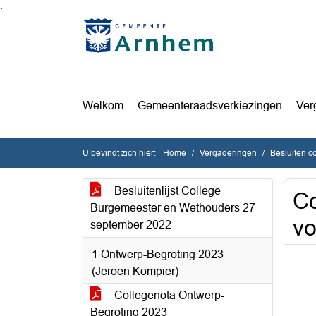
Ga naar de inhoud van deze pagina
Ga naar het zoeken
Ga naar het menu
Welkom
Gemeenteraadsverkiezingen
Ver
U bevindt zich hier:
Home
Vergaderingen
Besluiten c
Besluitenlijst College
Co
Burgemeester en Wethouders 27
vo
september 2022
1 Ontwerp-Begroting 2023
(Jeroen Kompier)
Collegenota Ontwerp-
Begroting 2023