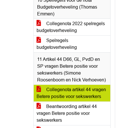
10 Spelregels voor de nota
Budgetoverheveling (Thomas
Emmen)
Collegenota 2022 spelregels
budgetoverheveling
Spelregels
budgetoverheveling
11 Artikel 44 D66, GL, PvdD en
SP vragen Betere positie voor
sekswerkers (Simone
Roosenboom en Nick Verhoeven)
Collegenota artikel 44 vragen
Betere positie voor sekswerkers
Beantwoording artikel 44
vragen Betere positie voor
sekswerkers