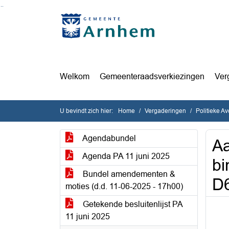
Ga naar de inhoud van deze pagina
Ga naar het zoeken
Ga naar het menu
Welkom
Gemeenteraadsverkiezingen
Ver
U bevindt zich hier:
Home
Vergaderingen
Politieke A
Agendabundel
Aa
Agenda PA 11 juni 2025
bi
Bundel amendementen &
D
moties (d.d. 11-06-2025 - 17h00)
Getekende besluitenlijst PA
11 juni 2025