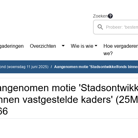
Zoeken
gaderingen
Overzichten
Wie is wie
Hoe vergadere
we?
vond (woensdag 11 juni 2025)
Aangenomen motie 'Stadsontwikkelfonds binnen vastgestelde kaders' (2
ngenomen motie 'Stadsontwikk
nnen vastgestelde kaders' (25M
66