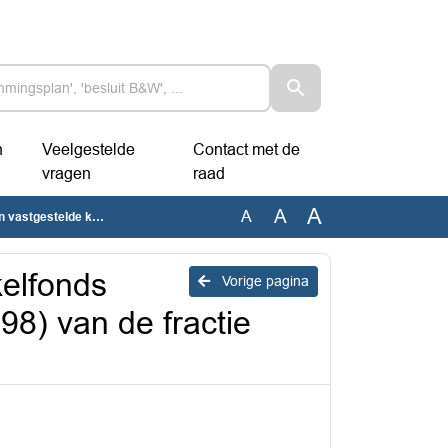
n
Veelgestelde
Contact met de
vragen
raad
A
A
A
5M98) van de fractie D66
elfonds
Vorige pagina
98) van de fractie