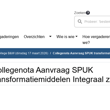
Zoeken
gaderingen
Overzichten
Wie is wie
Hoe vergadere
we?
ollege B&W (dinsdag 17 maart 2026)
Collegenota Aanvraag SPUK transformatiemidd
llegenota Aanvraag SPUK
ansformatiemiddelen Integraal 