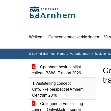
Ga naar de inhoud van deze pagina
Ga naar het zoeken
Ga naar het menu
Welkom
Gemeenteraadsverkiezingen
Ver
U bevindt zich hier:
Home
Vergaderingen
Besluiten c
Openbare besluitenlijst
Co
college B&W 17 maart 2026
tr
1 Vaststelling concept-
Ontwikkelperspectief Arnhem
Centrum 2040
Collegenota Vaststelling
concept-Ontwikkelperspectief