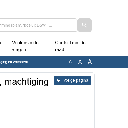
n
Veelgestelde
Contact met de
vragen
raad
A
A
A
iging en volmacht
, machtiging
Vorige pagina