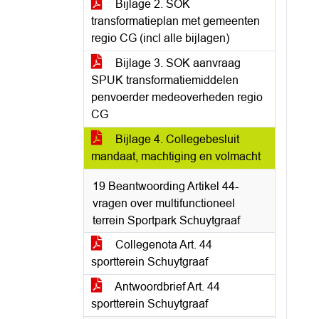
Bijlage 2. SOK
transformatieplan met gemeenten
regio CG (incl alle bijlagen)
Bijlage 3. SOK aanvraag
SPUK transformatiemiddelen
penvoerder medeoverheden regio
CG
Bijlage 4. Collegebesluit
mandaat, machtiging en volmacht
19 Beantwoording Artikel 44-
vragen over multifunctioneel
terrein Sportpark Schuytgraaf
Collegenota Art. 44
sportterein Schuytgraaf
Antwoordbrief Art. 44
sportterein Schuytgraaf