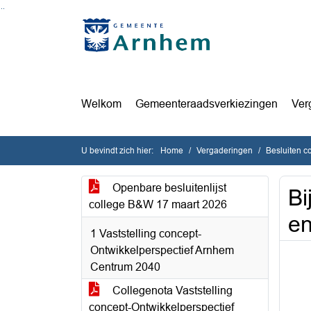
Ga naar de inhoud van deze pagina
Ga naar het zoeken
Ga naar het menu
Welkom
Gemeenteraadsverkiezingen
Ver
U bevindt zich hier:
Home
Vergaderingen
Besluiten c
Openbare besluitenlijst
Bi
college B&W 17 maart 2026
en
1 Vaststelling concept-
Ontwikkelperspectief Arnhem
Centrum 2040
Collegenota Vaststelling
concept-Ontwikkelperspectief