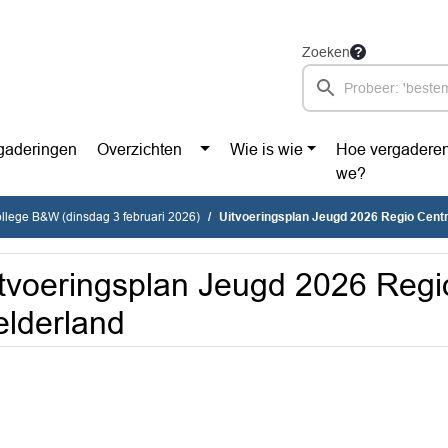
Zoeken
gaderingen
Overzichten
Wie is wie
Hoe vergadere
we?
ollege B&W (dinsdag 3 februari 2026)
Uitvoeringsplan Jeugd 2026 Regio Centr
tvoeringsplan Jeugd 2026 Regi
lderland