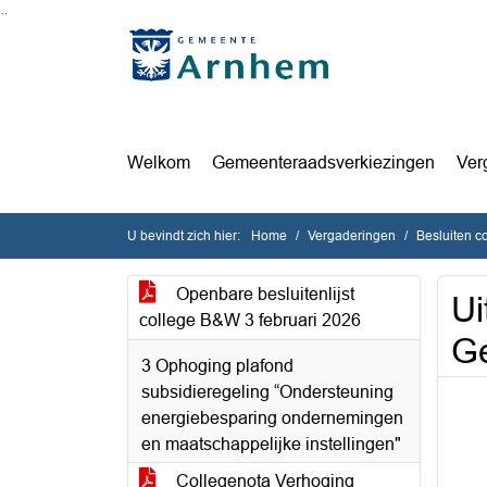
Ga naar de inhoud van deze pagina
Ga naar het zoeken
Ga naar het menu
Welkom
Gemeenteraadsverkiezingen
Ver
U bevindt zich hier:
Home
Vergaderingen
Besluiten c
Openbare besluitenlijst
Ui
college B&W 3 februari 2026
Ge
3 Ophoging plafond
subsidieregeling “Ondersteuning
energiebesparing ondernemingen
en maatschappelijke instellingen"
Collegenota Verhoging