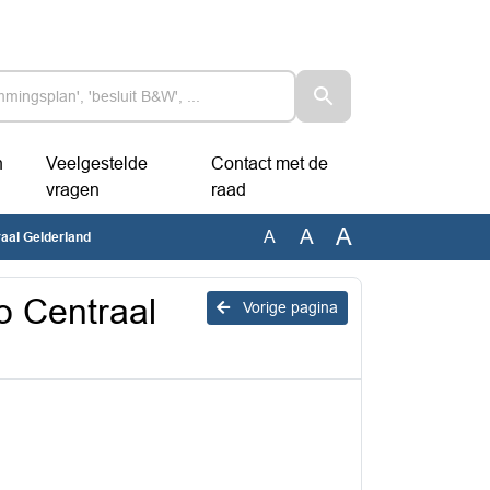
n
Veelgestelde
Contact met de
vragen
raad
A
A
A
aal Gelderland
o Centraal
Vorige pagina