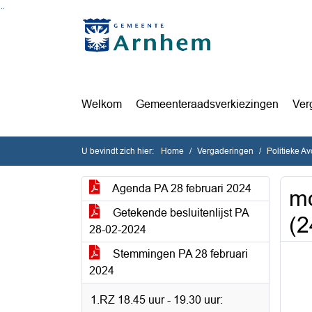
Ga naar de inhoud van deze pagina
Ga naar het zoeken
Ga naar het menu
Welkom
Gemeenteraadsverkiezingen
Ver
U bevindt zich hier:
Home
Vergaderingen
Politieke A
Agenda PA 28 februari 2024
mo
Getekende besluitenlijst PA
(2
28-02-2024
Stemmingen PA 28 februari
2024
1.RZ 18.45 uur - 19.30 uur: