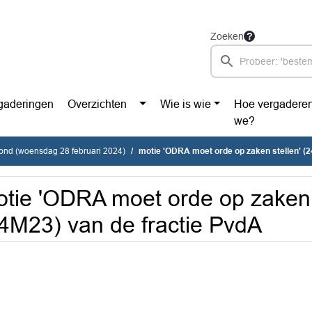
Zoeken
gaderingen
Overzichten
Wie is wie
Hoe vergadere
we?
vond (woensdag 28 februari 2024)
motie 'ODRA moet orde op zaken stellen' (24M2
tie 'ODRA moet orde op zaken 
4M23) van de fractie PvdA