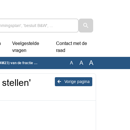
n
Veelgestelde
Contact met de
vragen
raad
A
A
A
3) van de fractie PvdA
stellen'
Vorige pagina