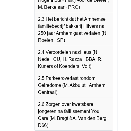
Hogenhout - Partij voor de Dieren,
M. Berkelaar - PRO)
2.3 Het bericht dat het Arnhemse
familiebedrijf bakkerij Hilvers na
250 jaar Arnhem gaat verlaten (N.
Roelen - SP)
2.4 Veroordelen nazi-leus (N.
Nede - CU, H. Razza - BBA, R.
Kuners of Koenders -Volt)
2.5 Parkeeroverlast rondom
Gelredome (M. Akbulut - Arnhem
Centraal)
2.6 Zorgen over kwetsbare
jongeren na faillissement You
Care (M. Bragt &A. Van den Berg -
D66)