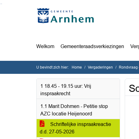
Ga naar de inhoud van deze pagina
Ga naar het zoeken
Ga naar het menu
Welkom
Gemeenteraadsverkiezingen
Ver
U bevindt zich hier:
Home
Vergaderingen
Rondvraag 
Sc
1 18.45 - 19.15 uur: Vrij
inspraakrecht
1.1 Marit Dohmen - Petitie stop
AZC locatie Heijenoord
Schriftelijke inspraakreactie
d.d. 27-05-2026