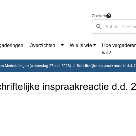
Zoeken
gaderingen
Overzichten
Wie is wie
Hoe vergadere
we?
en Mededelingen (woensdag 27 mei 2026)
Schriftelijke inspraakreactie d.d.
hriftelijke inspraakreactie d.d.