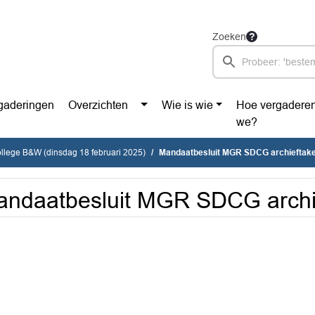
Zoeken
gaderingen
Overzichten
Wie is wie
Hoe vergadere
we?
ollege B&W (dinsdag 18 februari 2025)
Mandaatbesluit MGR SDCG archieftak
ndaatbesluit MGR SDCG archi