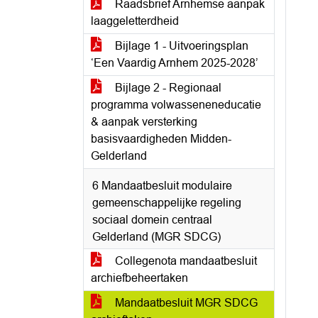
Raadsbrief Arnhemse aanpak
laaggeletterdheid
Bijlage 1 - Uitvoeringsplan
‘Een Vaardig Arnhem 2025-2028’
Bijlage 2 - Regionaal
programma volwasseneneducatie
& aanpak versterking
basisvaardigheden Midden-
Gelderland
6 Mandaatbesluit modulaire
gemeenschappelijke regeling
sociaal domein centraal
Gelderland (MGR SDCG)
Collegenota mandaatbesluit
archiefbeheertaken
Mandaatbesluit MGR SDCG