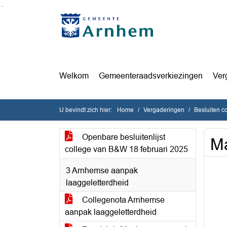
Ga naar de inhoud van deze pagina
Ga naar het zoeken
Ga naar het menu
Welkom
Gemeenteraadsverkiezingen
Ver
U bevindt zich hier:
Home
Vergaderingen
Besluiten c
Openbare besluitenlijst
Ma
college van B&W 18 februari 2025
3 Arnhemse aanpak
laaggeletterdheid
Collegenota Arnhemse
aanpak laaggeletterdheid