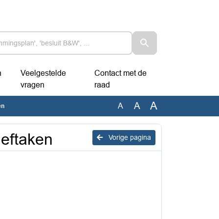
n
Veelgestelde
Contact met de
vragen
raad
A
A
A
en
eftaken
Vorige pagina