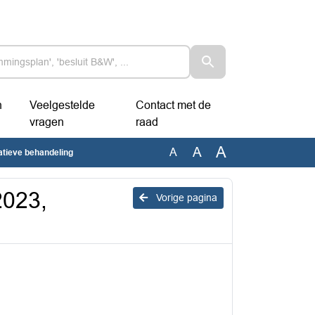
n
Veelgestelde
Contact met de
vragen
raad
A
A
A
atieve behandeling
2023,
Vorige pagina