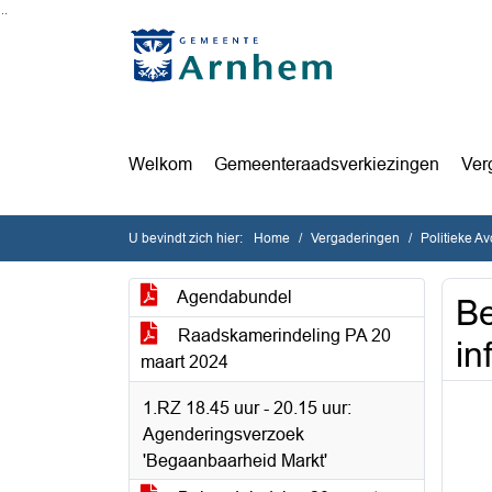
Ga naar de inhoud van deze pagina
Ga naar het zoeken
Ga naar het menu
Welkom
Gemeenteraadsverkiezingen
Ver
U bevindt zich hier:
Home
Vergaderingen
Politieke A
Agendabundel
Be
Raadskamerindeling PA 20
in
maart 2024
1.RZ 18.45 uur - 20.15 uur:
Agenderingsverzoek
'Begaanbaarheid Markt'