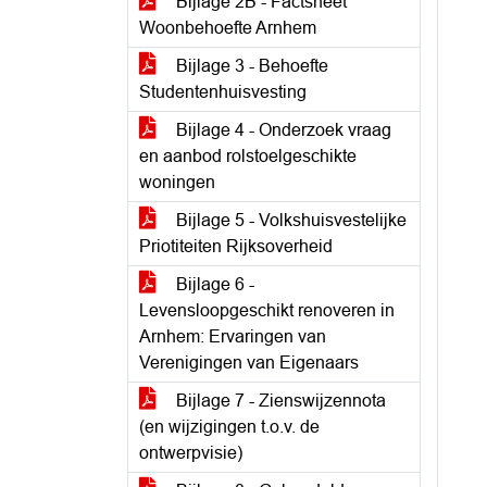
Bijlage 2B - Factsheet
Woonbehoefte Arnhem
Bijlage 3 - Behoefte
Studentenhuisvesting
Bijlage 4 - Onderzoek vraag
en aanbod rolstoelgeschikte
woningen
Bijlage 5 - Volkshuisvestelijke
Priotiteiten Rijksoverheid
Bijlage 6 -
Levensloopgeschikt renoveren in
Arnhem: Ervaringen van
Verenigingen van Eigenaars
Bijlage 7 - Zienswijzennota
(en wijzigingen t.o.v. de
ontwerpvisie)