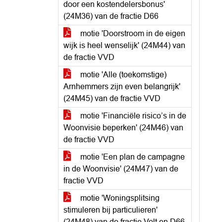
door een kostendelersbonus'
(24M36) van de fractie D66
motie 'Doorstroom in de eigen
wijk is heel wenselijk' (24M44) van
de fractie VVD
motie 'Alle (toekomstige)
Arnhemmers zijn even belangrijk'
(24M45) van de fractie VVD
motie 'Financiële risico’s in de
Woonvisie beperken' (24M46) van
de fractie VVD
motie 'Een plan de campagne
in de Woonvisie' (24M47) van de
fractie VVD
motie 'Woningsplitsing
stimuleren bij particulieren'
(24M48) van de fractie Volt en D66