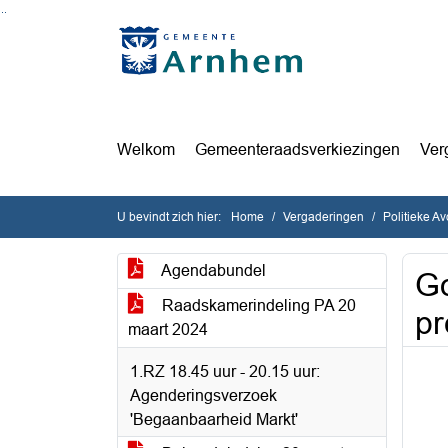
Ga naar de inhoud van deze pagina
Ga naar het zoeken
Ga naar het menu
Welkom
Gemeenteraadsverkiezingen
Ver
U bevindt zich hier:
Home
Vergaderingen
Politieke A
Agendabundel
Go
Raadskamerindeling PA 20
pr
maart 2024
1.RZ 18.45 uur - 20.15 uur:
Agenderingsverzoek
'Begaanbaarheid Markt'