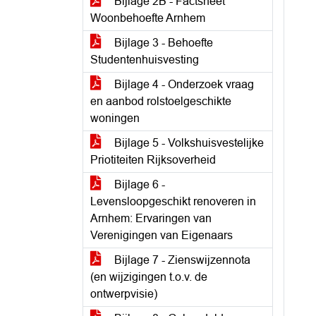
Bijlage 2B - Factsheet
Woonbehoefte Arnhem
Bijlage 3 - Behoefte
Studentenhuisvesting
Bijlage 4 - Onderzoek vraag
en aanbod rolstoelgeschikte
woningen
Bijlage 5 - Volkshuisvestelijke
Priotiteiten Rijksoverheid
Bijlage 6 -
Levensloopgeschikt renoveren in
Arnhem: Ervaringen van
Verenigingen van Eigenaars
Bijlage 7 - Zienswijzennota
(en wijzigingen t.o.v. de
ontwerpvisie)