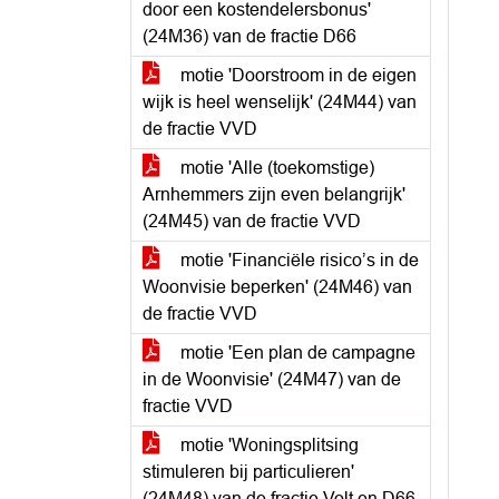
door een kostendelersbonus'
(24M36) van de fractie D66
motie 'Doorstroom in de eigen
wijk is heel wenselijk' (24M44) van
de fractie VVD
motie 'Alle (toekomstige)
Arnhemmers zijn even belangrijk'
(24M45) van de fractie VVD
motie 'Financiële risico’s in de
Woonvisie beperken' (24M46) van
de fractie VVD
motie 'Een plan de campagne
in de Woonvisie' (24M47) van de
fractie VVD
motie 'Woningsplitsing
stimuleren bij particulieren'
(24M48) van de fractie Volt en D66