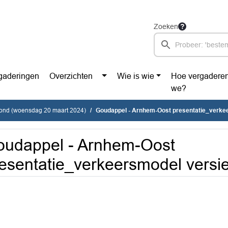
Zoeken
gaderingen
Overzichten
Wie is wie
Hoe vergadere
we?
vond (woensdag 20 maart 2024)
Goudappel - Arnhem-Oost presentatie_verkee
udappel - Arnhem-Oost
esentatie_verkeersmodel versi